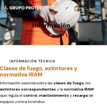
0
Información
INFORMACIÓN TÉCNICA
Clases de fuego, extintores y
normativa IRAM
Información esencial sobre las
clases de fuego
, los
extintores correspondientes
y la
normativa IRAM
que regula el
control
,
mantenimiento
y
recarga
de
equipos contra incendios.