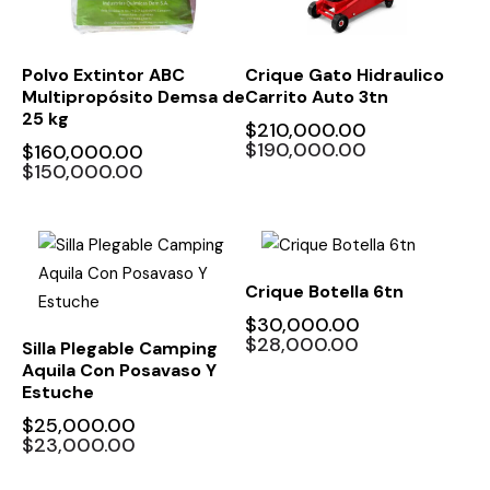
Polvo Extintor ABC
Crique Gato Hidraulico
Multipropósito Demsa de
Carrito Auto 3tn
25 kg
$
210,000.00
$
190,000.00
$
160,000.00
$
150,000.00
UP TO
- 8%
-7%
Crique Botella 6tn
$
30,000.00
$
28,000.00
Silla Plegable Camping
Aquila Con Posavaso Y
Estuche
$
25,000.00
$
23,000.00