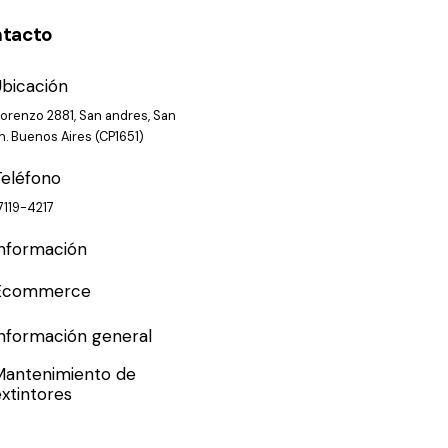
tacto
Ubicación
orenzo 2881, San andres, San
n. Buenos Aires (CP1651)
Teléfono
 7119-4217
Información
Ecommerce
Información general
Mantenimiento de
xtintores