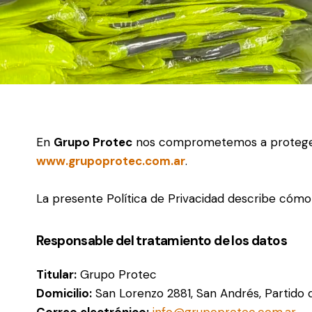
En
Grupo Protec
nos comprometemos a proteger la 
www.grupoprotec.com.ar
.
La presente Política de Privacidad describe cómo
Responsable del tratamiento de los datos
Titular:
Grupo Protec
Domicilio:
San Lorenzo 2881, San Andrés, Partido d
Correo electrónico:
info@grupoprotec.com.ar