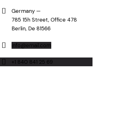
Germany —
785 15h Street, Office 478
Berlin, De 81566
info@email.com
+1 840 841 25 69