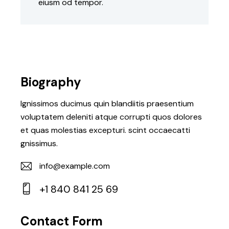
eiusm od tempor.
Biography
Ignissimos ducimus quin blandiitis praesentium
voluptatem deleniti atque corrupti quos dolores
et quas molestias excepturi. scint occaecatti
gnissimus.
info@example.com
E-
+1 840 841 25 69
m
Ph
ail:
on
Contact Form