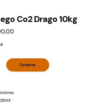
ego Co2 Drago 10kg
00.00
es
Comprar
tintores
22644