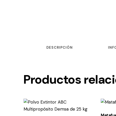
DESCRIPCIÓN
INF
Productos relac
-6%
Matafue