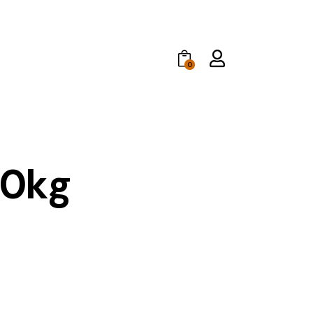
0
10kg