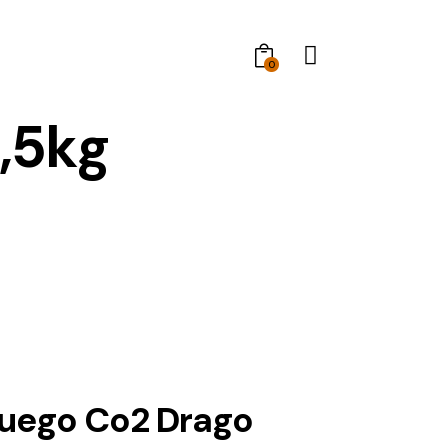
0
,5kg
uego Co2 Drago