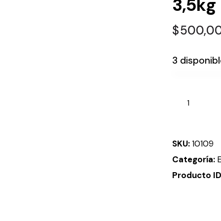
3,5kg
$
500,0
3 disponib
SKU:
10109
Categoría:
Producto I