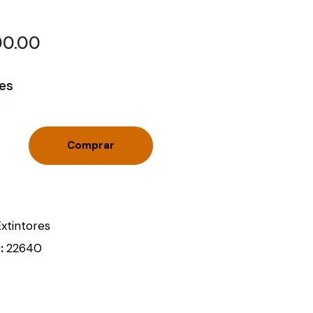
00.00
les
Comprar
Extintores
D:
22640