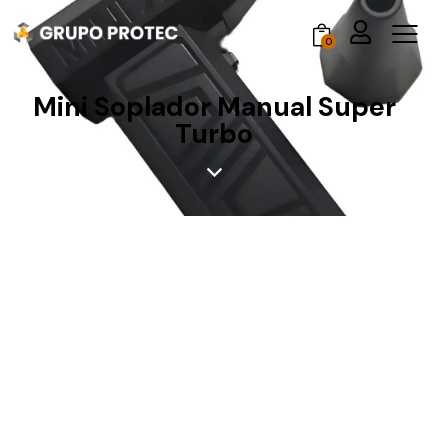
0
Mini Soplador Manual Super
Turbo