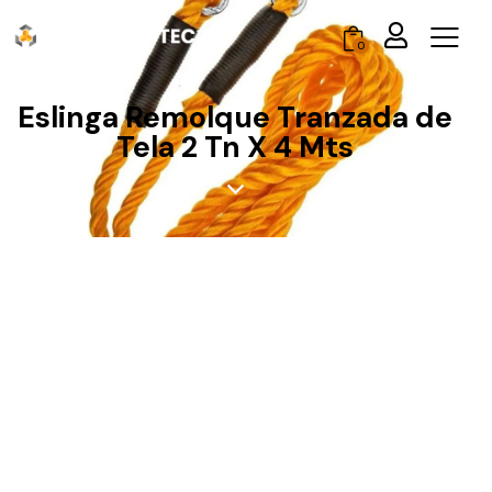
0
Eslinga Remolque Tranzada de
Tela 2 Tn X 4 Mts